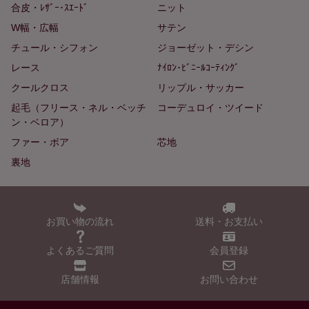
合皮・ﾚｻﾞｰ･ｽｴｰﾄﾞ
ニット
W幅・広幅
サテン
チュール・シフォン
ジョーゼット・デシン
レース
ﾅｲﾛﾝ･ﾋﾞﾆｰﾙｺｰﾃｨﾝｸﾞ
クールクロス
リップル・サッカー
起毛（フリース・ネル・ベッチ
コーデュロイ・ツイード
ン・ベロア）
ファー・ボア
芯地
裏地
お買い物の流れ
送料・お支払い
よくあるご質問
会員登録
店舗情報
お問い合わせ