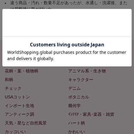
違う商品・汚れ・数量不足があったが、水通し・洗濯後、また
は裁断後に気が付いた
返品・キャンセルの詳細はこちら
柄で探す
無地
ドット・水玉
花柄・葉・植物柄
アニマル系・生き物
和柄
キャラクター
チェック
デニム
USAコットン
ボタニカル
インポート生地
幾何学
アンティーク調
ｲﾝﾃﾘｱ・家具･楽器・雑貨
天気・星など自然風景
ハート柄
カッコいい
かわいい