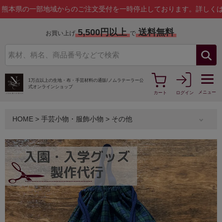
の一部地域からのご注文受付を一時停止しております。
詳しくはこちら
5,500円以上
送料無料
お買い上げ
で
1万点以上の生地・布・手芸材料の通販/
ノムラテーラー公
式オンラインショップ
メニュー
カート
ログイン
HOME
>
手芸小物・服飾小物
>
その他