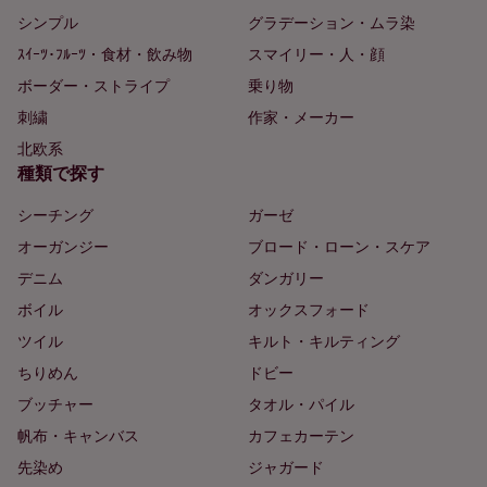
シンプル
グラデーション・ムラ染
ｽｲｰﾂ･ﾌﾙｰﾂ・食材・飲み物
スマイリー・人・顔
ボーダー・ストライプ
乗り物
刺繍
作家・メーカー
北欧系
種類で探す
シーチング
ガーゼ
オーガンジー
ブロード・ローン・スケア
デニム
ダンガリー
ボイル
オックスフォード
ツイル
キルト・キルティング
ちりめん
ドビー
ブッチャー
タオル・パイル
帆布・キャンバス
カフェカーテン
先染め
ジャガード