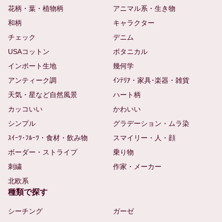
花柄・葉・植物柄
アニマル系・生き物
和柄
キャラクター
チェック
デニム
USAコットン
ボタニカル
インポート生地
幾何学
アンティーク調
ｲﾝﾃﾘｱ・家具･楽器・雑貨
天気・星など自然風景
ハート柄
カッコいい
かわいい
シンプル
グラデーション・ムラ染
ｽｲｰﾂ･ﾌﾙｰﾂ・食材・飲み物
スマイリー・人・顔
ボーダー・ストライプ
乗り物
刺繍
作家・メーカー
北欧系
種類で探す
シーチング
ガーゼ