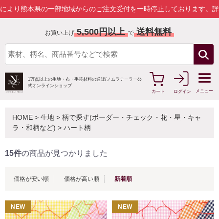
県の一部地域からのご注文受付を一時停止しております。
詳しくはこち
5,500円以上
送料無料
お買い上げ
で
1万点以上の生地・布・手芸材料の通販/
ノムラテーラー公
式オンラインショップ
メニュー
カート
ログイン
HOME
>
生地
>
柄で探す(ボーダー・チェック・花・星・キャ
ラ・和柄など)
>
ハート柄
15件
の商品が見つかりました
価格が安い順
価格が高い順
新着順
NEW
NEW