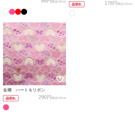
68円
税込
/10cm
178円
税込
/10cm
品切れ
金襴 ハート＆リボン
290円
税込
/10cm
品切れ