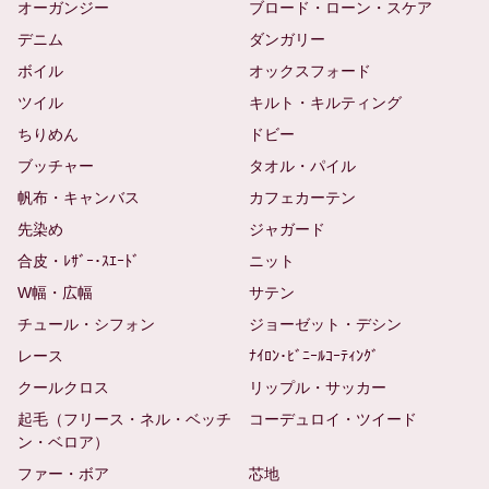
オーガンジー
ブロード・ローン・スケア
デニム
ダンガリー
ボイル
オックスフォード
ツイル
キルト・キルティング
ちりめん
ドビー
ブッチャー
タオル・パイル
帆布・キャンバス
カフェカーテン
先染め
ジャガード
合皮・ﾚｻﾞｰ･ｽｴｰﾄﾞ
ニット
W幅・広幅
サテン
チュール・シフォン
ジョーゼット・デシン
レース
ﾅｲﾛﾝ･ﾋﾞﾆｰﾙｺｰﾃｨﾝｸﾞ
クールクロス
リップル・サッカー
起毛（フリース・ネル・ベッチ
コーデュロイ・ツイード
ン・ベロア）
ファー・ボア
芯地