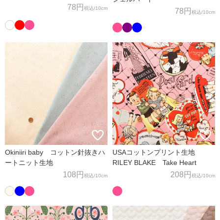
78円
税込
/10cm
78円
税込
/10cm
Okiniiri baby コットン針抜きハ
USAコットンプリント生地
ートニット生地
RILEY BLAKE Take Heart
108円
208円
税込
/10cm
税込
/10cm