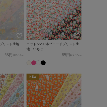
アプリント生地
コットン200本ブロードプリント生
地 いちご
68円
85円
税込
/10cm
税込
/10cm
NEW