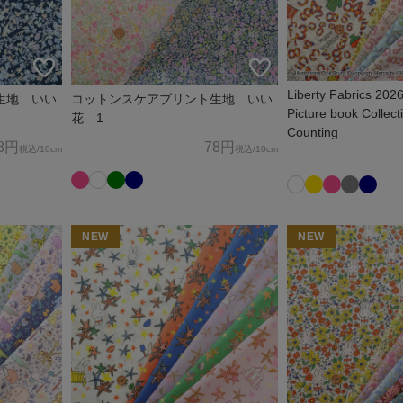
Liberty Fabrics 202
生地 いい
コットンスケアプリント生地 いい
Picture book Collect
花 1
Counting
8円
78円
税込
/10cm
税込
/10cm
NEW
NEW