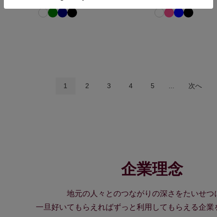
1
2
3
4
5
...
次へ
企業理念
地元の人々とのつながりの深さをたいせつ
一旦好いてもらえればずっと利用してもらえる企業