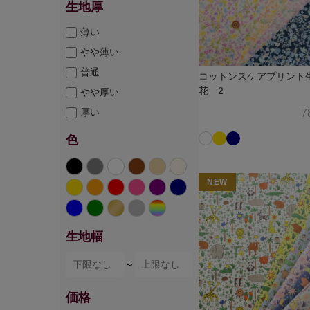
生地厚
薄い
やや薄い
普通
コットンスケアプリント
花 2
やや厚い
厚い
7
色
NEW
生地幅
～
価格