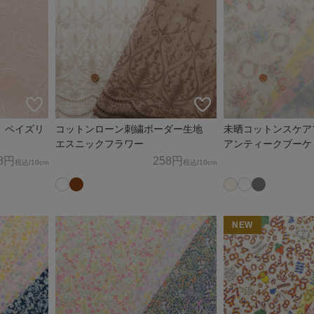
 ペイズリ
コットンローン刺繍ボーダー生地
未晒コットンスケ
エスニックフラワー
アンティークブーケ
8円
258円
税込
/10cm
税込
/10cm
NEW