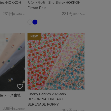
ro×HOKKOH
リント生地 Shu Shiro×HOKKOH
Flower Rain
231円
231円
税込
/10cm
税込
/10cm
NEW
Liberty Fabrics 2026A/W
３色レース生地
DESIGN.NATURE.ART.
SERENADE POPPY
338円
税込
/10cm
389円
税込
/10cm