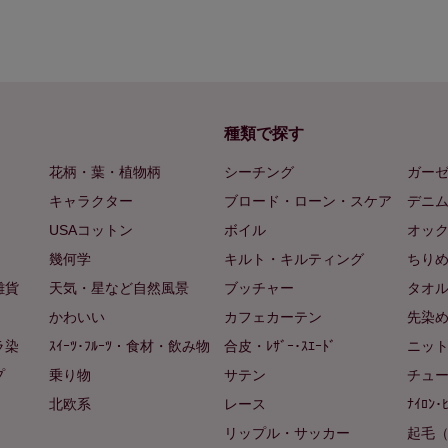
種類で探す
花柄・葉・植物柄
シーチング
ガー
キャラクター
ブロード・ローン・スケア
デニ
USAコットン
ボイル
オッ
幾何学
キルト・キルティング
ちり
雑貨
天気・星など自然風景
ブッチャー
タオ
かわいい
カフェカーテン
先染
ラ染
ｽｲｰﾂ･ﾌﾙｰﾂ・食材・飲み物
合皮・ﾚｻﾞｰ･ｽｴｰﾄﾞ
ニッ
プ
乗り物
サテン
チュ
北欧系
レース
ﾅｲﾛﾝ･
リップル・サッカー
起毛