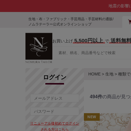
地震の影響
生地・布・ファブリック・手芸用品・手芸材料の通販/
ノムラテーラー公式オンラインショップ
5,500円以上
送料無
お買い上げ
で
HOME
>
生地
>
種類で
ログイン
494件
の商品が見つ
NEW
リニューアル後初めてログイン
される方はこちら