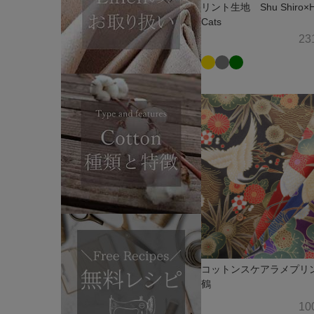
リント生地 Shu Shiro×
Cats
23
コットンスケアラメプ
鶴
10