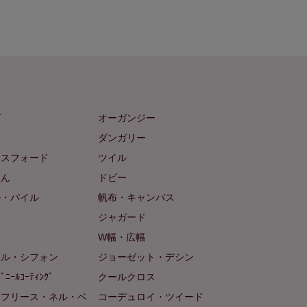
ゼ
オーガンジー
ム
ダンガリー
クスフォード
ツイル
めん
ドビー
ル・パイル
帆布・キャンバス
め
ジャガード
ト
W幅・広幅
ール・シフォン
ジョーゼット・デシン
ﾋﾞﾆｰﾙｺｰﾃｨﾝｸﾞ
クールクロス
（フリース・ネル・ベ
コーデュロイ・ツイード