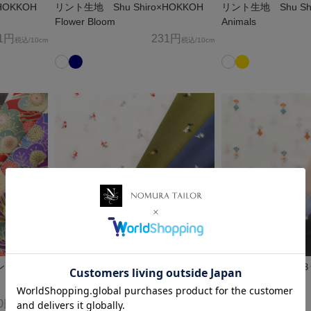
HOKKOH
リント生地 Shu Shiro×HOKKOH
リント生地 Shu Shi
Flower Bloom
Animals
1円
231円
税込
/10cm
税込
/10cm
リント生地
コットン60ローン３色レース生地
コットン60ローン
プチフラワー
フラワー
0円
338円
税込
/10cm
税込
/10cm