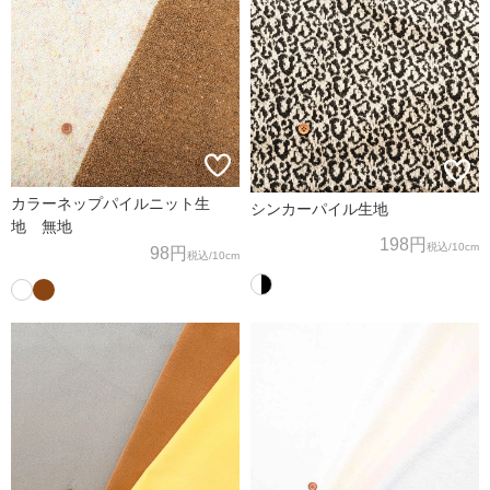
カラーネップパイルニット生
シンカーパイル生地
地 無地
198円
税込
/10cm
98円
税込
/10cm