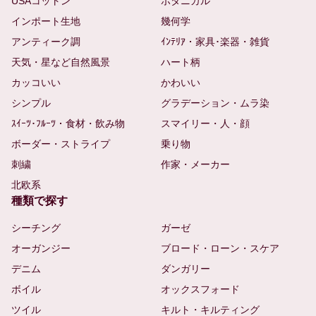
USAコットン
ボタニカル
インポート生地
幾何学
アンティーク調
ｲﾝﾃﾘｱ・家具･楽器・雑貨
天気・星など自然風景
ハート柄
カッコいい
かわいい
シンプル
グラデーション・ムラ染
ｽｲｰﾂ･ﾌﾙｰﾂ・食材・飲み物
スマイリー・人・顔
ボーダー・ストライプ
乗り物
刺繍
作家・メーカー
北欧系
種類で探す
シーチング
ガーゼ
オーガンジー
ブロード・ローン・スケア
デニム
ダンガリー
ボイル
オックスフォード
ツイル
キルト・キルティング