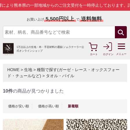
本県の一部地域からのご注文受付を一時停止しております。
詳しくはこ
5,500円以上
送料無料
お買い上げ
で
1万点以上の生地・布・手芸材料の通販/
ノムラテーラー公
式オンラインショップ
メニュー
カート
ログイン
HOME
>
生地
>
種類で探す(ガーゼ・レース・オックスフォー
ド・チュールなど)
>
タオル・パイル
10件
の商品が見つかりました
価格が安い順
価格が高い順
新着順