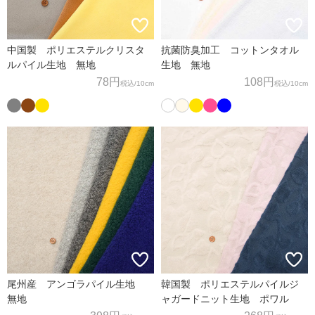
中国製 ポリエステルクリスタ
抗菌防臭加工 コットンタオル
ルパイル生地 無地
生地 無地
78円
108円
税込
/10cm
税込
/10cm
尾州産 アンゴラパイル生地
韓国製 ポリエステルパイルジ
無地
ャガードニット生地 ポワル