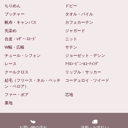
ちりめん
ドビー
ブッチャー
タオル・パイル
帆布・キャンバス
カフェカーテン
先染め
ジャガード
合皮・ﾚｻﾞｰ･ｽｴｰﾄﾞ
ニット
W幅・広幅
サテン
チュール・シフォン
ジョーゼット・デシン
レース
ﾅｲﾛﾝ･ﾋﾞﾆｰﾙｺｰﾃｨﾝｸﾞ
クールクロス
リップル・サッカー
起毛（フリース・ネル・ベッチ
コーデュロイ・ツイード
ン・ベロア）
ファー・ボア
芯地
裏地
お買い物の流れ
送料・お支払い