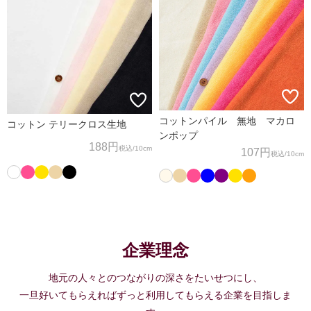
コットンパイル 無地 マカロ
コットン テリークロス生地
ンポップ
188円
税込
/10cm
107円
税込
/10cm
企業理念
地元の人々とのつながりの深さをたいせつにし、
一旦好いてもらえればずっと利用してもらえる企業を目指しま