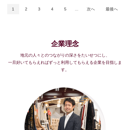
1
2
3
4
5
...
次へ
最後へ
企業理念
地元の人々とのつながりの深さをたいせつにし、
一旦好いてもらえればずっと利用してもらえる企業を目指しま
す。