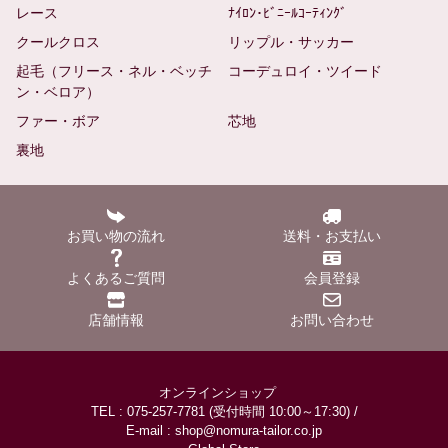
レース
ﾅｲﾛﾝ･ﾋﾞﾆｰﾙｺｰﾃｨﾝｸﾞ
クールクロス
リップル・サッカー
起毛（フリース・ネル・ベッチ
コーデュロイ・ツイード
ン・ベロア）
ファー・ボア
芯地
裏地
お買い物の流れ
送料・お支払い
よくあるご質問
会員登録
店舗情報
お問い合わせ
オンラインショップ
TEL : 075-257-7781 (受付時間 10:00～17:30) /
E-mail : shop@nomura-tailor.co.jp