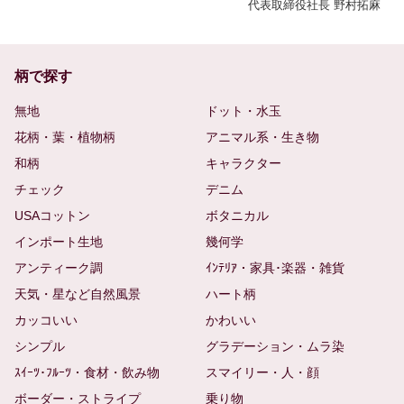
代表取締役社長 野村拓麻
柄で探す
無地
ドット・水玉
花柄・葉・植物柄
アニマル系・生き物
和柄
キャラクター
チェック
デニム
USAコットン
ボタニカル
インポート生地
幾何学
アンティーク調
ｲﾝﾃﾘｱ・家具･楽器・雑貨
天気・星など自然風景
ハート柄
カッコいい
かわいい
シンプル
グラデーション・ムラ染
ｽｲｰﾂ･ﾌﾙｰﾂ・食材・飲み物
スマイリー・人・顔
ボーダー・ストライプ
乗り物