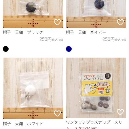
帽子 天釦 ブラック
帽子 天釦 ネイビー
250円
250円
税込
/1個
税込
/1個
ワンタッチプラスナップ スリ
帽子 天釦 ホワイト
ム メタル14mm