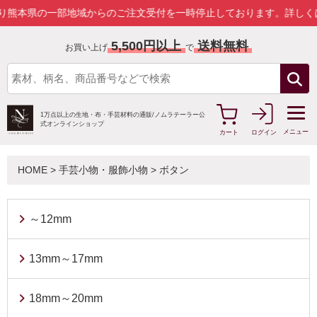
域からのご注文受付を一時停止しております。
詳しくはこちら
5,500円以上
送料無料
お買い上げ
で
1万点以上の生地・布・手芸材料の通販/
ノムラテーラー公
式オンラインショップ
メニュー
カート
ログイン
HOME
>
手芸小物・服飾小物
>
ボタン
～12mm
13mm～17mm
18mm～20mm