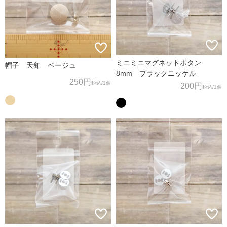
ミニミニマグネットボタン
帽子 天釦 ベージュ
8mm ブラックニッケル
250円
税込
/1個
200円
税込
/1個