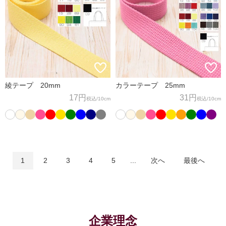
綾テープ 20mm
カラーテープ 25mm
17円
31円
税込
/10cm
税込
/10cm
1
2
3
4
5
...
次へ
最後へ
企業理念