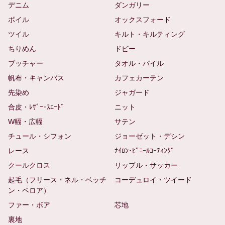
デニム
ダンガリー
ボイル
オックスフォード
ツイル
キルト・キルティング
ちりめん
ドビー
ブッチャー
タオル・パイル
帆布・キャンバス
カフェカーテン
先染め
ジャガード
合皮・ﾚｻﾞｰ･ｽｴｰﾄﾞ
ニット
W幅・広幅
サテン
チュール・シフォン
ジョーゼット・デシン
レース
ﾅｲﾛﾝ･ﾋﾞﾆｰﾙｺｰﾃｨﾝｸﾞ
クールクロス
リップル・サッカー
起毛（フリース・ネル・ベッチ
コーデュロイ・ツイード
ン・ベロア）
ファー・ボア
芯地
裏地