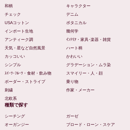
和柄
キャラクター
チェック
デニム
USAコットン
ボタニカル
インポート生地
幾何学
アンティーク調
ｲﾝﾃﾘｱ・家具･楽器・雑貨
天気・星など自然風景
ハート柄
カッコいい
かわいい
シンプル
グラデーション・ムラ染
ｽｲｰﾂ･ﾌﾙｰﾂ・食材・飲み物
スマイリー・人・顔
ボーダー・ストライプ
乗り物
刺繍
作家・メーカー
北欧系
種類で探す
シーチング
ガーゼ
オーガンジー
ブロード・ローン・スケア