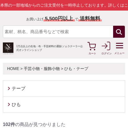
からのご注文受付を一時停止しております。
詳しくはこちら
5,500円以上
送料無料
お買い上げ
で
1万点以上の生地・布・手芸材料の通販/
ノムラテーラー公
式オンラインショップ
メニュー
カート
ログイン
HOME
>
手芸小物・服飾小物
>
ひも・テープ
テープ
ひも
102件
の商品が見つかりました