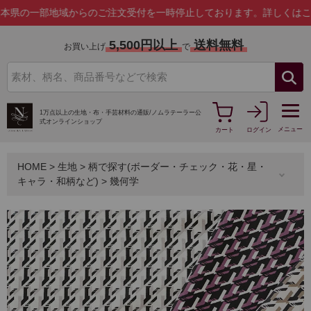
部地域からのご注文受付を一時停止しております。
詳しくはこちら
5,500円以上
送料無料
お買い上げ
で
1万点以上の生地・布・手芸材料の通販/
ノムラテーラー公
式オンラインショップ
メニュー
カート
ログイン
HOME
>
生地
>
柄で探す(ボーダー・チェック・花・星・
キャラ・和柄など)
>
幾何学