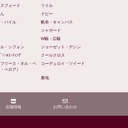
クスフォード
ツイル
めん
ドビー
ル・パイル
帆布・キャンバス
め
ジャガード
ト
W幅・広幅
ール・シフォン
ジョーゼット・デシン
ﾋﾞﾆｰﾙｺｰﾃｨﾝｸﾞ
クールクロス
（フリース・ネル・ベ
コーデュロイ・ツイード
ン・ベロア）
裏地
店舗情報
お問い合わせ