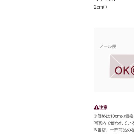
2cm巾
メール便
注意
※価格は10cmの価
写真内で使われている
※当店、一部商品の