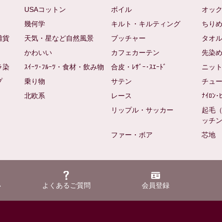
USAコットン
ボイル
オッ
幾何学
キルト・キルティング
ちり
雑貨
天気・星など自然風景
ブッチャー
タオ
かわいい
カフェカーテン
先染
ラ染
ｽｲｰﾂ･ﾌﾙｰﾂ・食材・飲み物
合皮・ﾚｻﾞｰ･ｽｴｰﾄﾞ
ニッ
プ
乗り物
サテン
チュ
北欧系
レース
ﾅｲﾛﾝ･
リップル・サッカー
起毛
ッチ
ファー・ボア
芯地
い
よくあるご質問
会員登録