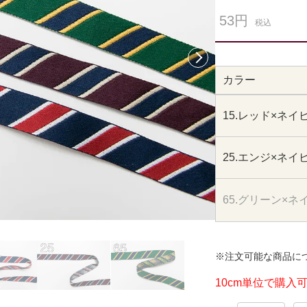
53円
税込
次へ
カラー
15.レッド×ネイ
25.エンジ×ネイ
65.グリーン×ネ
※注文可能な商品に
10cm単位で購入