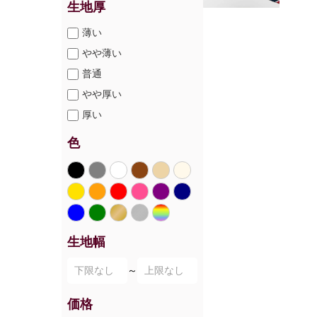
生地厚
薄い
やや薄い
普通
やや厚い
厚い
色
生地幅
～
価格