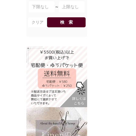
～
検 索
クリア