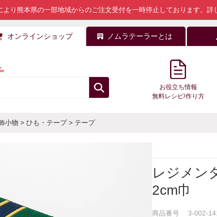
により熊本県の一部地域からのご注文受付を一時停止しております。
詳
オンラインショップ
ノムラテーラーとは
料
お役立ち情報
無料レシピ/作り方
飾小物
>
ひも・テープ
>
テープ
レジメン
2cm巾
商品番号
3-002-14