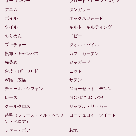
オーガンジー
ブロード・ローン・スケア
デニム
ダンガリー
ボイル
オックスフォード
ツイル
キルト・キルティング
ちりめん
ドビー
ブッチャー
タオル・パイル
帆布・キャンバス
カフェカーテン
先染め
ジャガード
合皮・ﾚｻﾞｰ･ｽｴｰﾄﾞ
ニット
W幅・広幅
サテン
チュール・シフォン
ジョーゼット・デシン
レース
ﾅｲﾛﾝ･ﾋﾞﾆｰﾙｺｰﾃｨﾝｸﾞ
クールクロス
リップル・サッカー
起毛（フリース・ネル・ベッチ
コーデュロイ・ツイード
ン・ベロア）
ファー・ボア
芯地