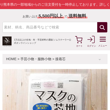
の一部地域からのご注文受付を一時停止しております。
詳しくはこちら
5,500円以上
送料無料
お買い上げ
で
1万点以上の生地・布・手芸材料の通販/
ノムラテーラー公
式オンラインショップ
メニュー
カート
ログイン
HOME
>
手芸小物・服飾小物
>
接着芯