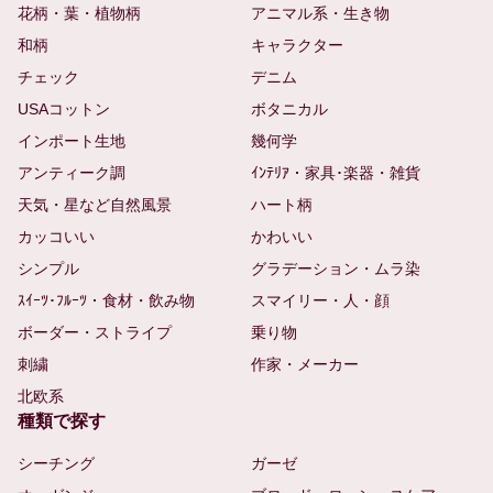
花柄・葉・植物柄
アニマル系・生き物
和柄
キャラクター
チェック
デニム
USAコットン
ボタニカル
インポート生地
幾何学
アンティーク調
ｲﾝﾃﾘｱ・家具･楽器・雑貨
天気・星など自然風景
ハート柄
カッコいい
かわいい
シンプル
グラデーション・ムラ染
ｽｲｰﾂ･ﾌﾙｰﾂ・食材・飲み物
スマイリー・人・顔
ボーダー・ストライプ
乗り物
刺繍
作家・メーカー
北欧系
種類で探す
シーチング
ガーゼ