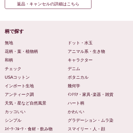
返品・キャンセルの詳細はこちら
柄で探す
無地
ドット・水玉
花柄・葉・植物柄
アニマル系・生き物
和柄
キャラクター
チェック
デニム
USAコットン
ボタニカル
インポート生地
幾何学
アンティーク調
ｲﾝﾃﾘｱ・家具･楽器・雑貨
天気・星など自然風景
ハート柄
カッコいい
かわいい
シンプル
グラデーション・ムラ染
ｽｲｰﾂ･ﾌﾙｰﾂ・食材・飲み物
スマイリー・人・顔