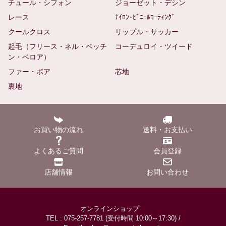
チュール・シフォン
ジョーゼット・デシン
レース
ﾅｲﾛﾝ･ﾋﾞﾆｰﾙｺｰﾃｨﾝｸﾞ
クールクロス
リップル・サッカー
起毛（フリース・ネル・ベッチ
コーデュロイ・ツイード
ン・ベロア）
ファー・ボア
芯地
裏地
お買い物の流れ
送料・お支払い
よくあるご質問
会員登録
店舗情報
お問い合わせ
オンラインショップ
TEL : 075-257-7781 (受付時間 10:00～17:30) /