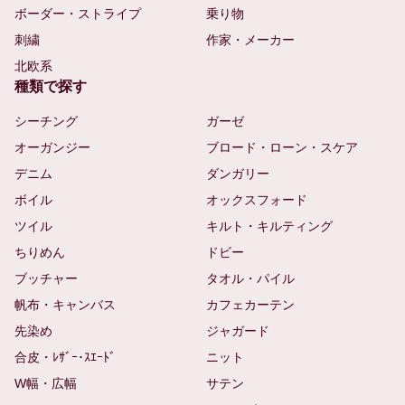
ボーダー・ストライプ
乗り物
刺繍
作家・メーカー
北欧系
種類で探す
シーチング
ガーゼ
オーガンジー
ブロード・ローン・スケア
デニム
ダンガリー
ボイル
オックスフォード
ツイル
キルト・キルティング
ちりめん
ドビー
ブッチャー
タオル・パイル
帆布・キャンバス
カフェカーテン
先染め
ジャガード
合皮・ﾚｻﾞｰ･ｽｴｰﾄﾞ
ニット
W幅・広幅
サテン