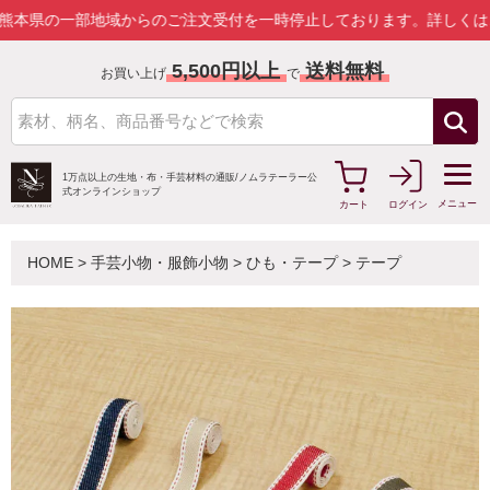
部地域からのご注文受付を一時停止しております。
詳しくはこちら
5,500円以上
送料無料
お買い上げ
で
1万点以上の生地・布・手芸材料の通販/
ノムラテーラー公
式オンラインショップ
メニュー
カート
ログイン
HOME
>
手芸小物・服飾小物
>
ひも・テープ
>
テープ