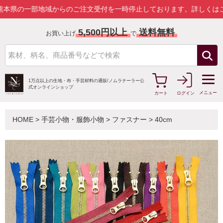
部地域からのご注文受付を一時停止しております。
詳しくはこちら
5,500円以上
送料無料
お買い上げ
で
1万点以上の生地・布・手芸材料の通販/
ノムラテーラー公
式オンラインショップ
メニュー
カート
ログイン
HOME
>
手芸小物・服飾小物
>
ファスナー
>
40cm