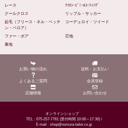
レース
ﾅｲﾛﾝ･ﾋﾞﾆｰﾙｺｰﾃｨﾝｸﾞ
クールクロス
リップル・サッカー
起毛（フリース・ネル・ベッチ
コーデュロイ・ツイード
ン・ベロア）
ファー・ボア
芯地
裏地
お買い物の流れ
送料・お支払い
よくあるご質問
会員登録
店舗情報
お問い合わせ
オンラインショップ
TEL : 075-257-7781 (受付時間 10:00～17:30) /
E-mail : shop@nomura-tailor.co.jp