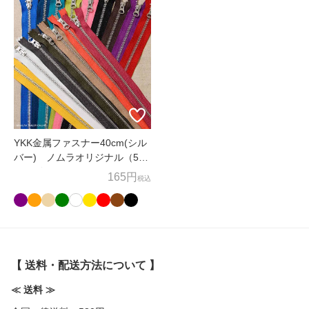
YKK金属ファスナー40cm(シル
バー) ノムラオリジナル（5号
サイズ）
165円
税込
【 送料・配送方法について 】
≪ 送料 ≫