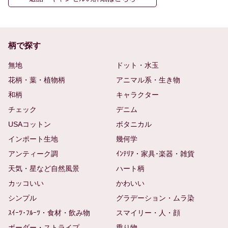
柄で探す
無地
ドット・水玉
花柄・葉・植物柄
アニマル系・生き物
和柄
キャラクター
チェック
デニム
USAコットン
ボタニカル
インポート生地
幾何学
アンティーク調
ｲﾝﾃﾘｱ・家具･楽器・雑貨
天気・星など自然風景
ハート柄
カッコいい
かわいい
シンプル
グラデーション・ムラ染
ｽｲｰﾂ･ﾌﾙｰﾂ・食材・飲み物
スマイリー・人・顔
ボーダー・ストライプ
乗り物