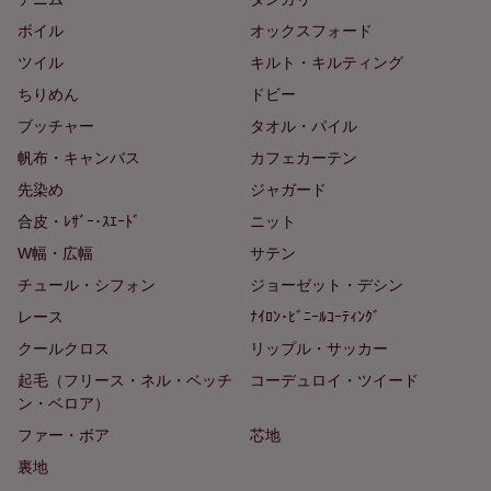
ボイル
オックスフォード
ツイル
キルト・キルティング
ちりめん
ドビー
ブッチャー
タオル・パイル
帆布・キャンバス
カフェカーテン
先染め
ジャガード
合皮・ﾚｻﾞｰ･ｽｴｰﾄﾞ
ニット
W幅・広幅
サテン
チュール・シフォン
ジョーゼット・デシン
レース
ﾅｲﾛﾝ･ﾋﾞﾆｰﾙｺｰﾃｨﾝｸﾞ
クールクロス
リップル・サッカー
起毛（フリース・ネル・ベッチ
コーデュロイ・ツイード
ン・ベロア）
ファー・ボア
芯地
裏地