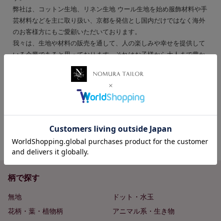
弊社は、コットン生地、リネン生地 ウール生地を始め服飾材料や手
芸材料などを主に取り扱い、京都を発信とし国内だけではなく海外
のお客様方にもご愛顧いただいております。
我々は、生地や材料の販売を通して、人の楽しみや幸せを提供して
いる企業であると思っております。それはお子様から大人まで豊か
な心、人間性をはぐくむお手伝いをしたいと思っているからです。
生地や材料は、形になる前のとても夢のあるものだと思います。数
多くの商品と、豊かな商品知識と元気なスタッフが、皆様をお迎え
いたします。
人とのつながりを大切にし、社員一同皆様のために精一杯頑張って
おります。今後ともよろしくお願いいたします。
代表取締役社長 野村拓麻
柄で探す
無地
ドット・水玉
花柄・葉・植物柄
アニマル系・生き物