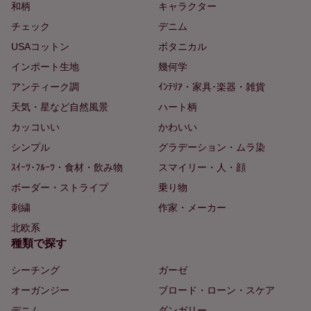
和柄
キャラクター
チェック
デニム
USAコットン
ボタニカル
インポート生地
幾何学
アンティーク調
ｲﾝﾃﾘｱ・家具･楽器・雑貨
天気・星など自然風景
ハート柄
カッコいい
かわいい
シンプル
グラデーション・ムラ染
ｽｲｰﾂ･ﾌﾙｰﾂ・食材・飲み物
スマイリー・人・顔
ボーダー・ストライプ
乗り物
刺繍
作家・メーカー
北欧系
種類で探す
シーチング
ガーゼ
オーガンジー
ブロード・ローン・スケア
デニム
ダンガリー