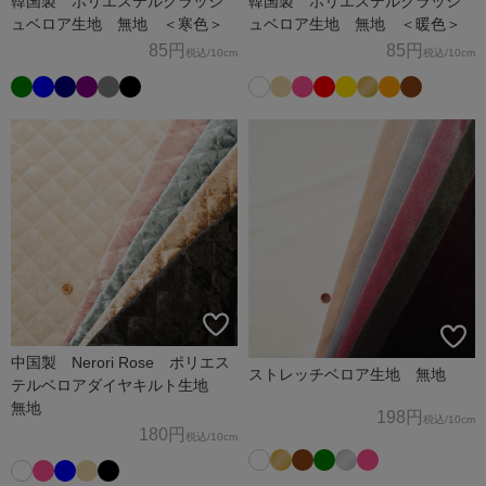
韓国製 ポリエステルクラッシ
韓国製 ポリエステルクラッシ
ュベロア生地 無地 ＜寒色＞
ュベロア生地 無地 ＜暖色＞
85円
85円
税込
/10cm
税込
/10cm
中国製 Nerori Rose ポリエス
ストレッチベロア生地 無地
テルベロアダイヤキルト生地
無地
198円
税込
/10cm
180円
税込
/10cm