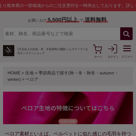
県の一部地域からのご注文受付を一時停止しております。
詳しくはこち
5,500円以上
送料無料
お買い上げ
で
1万点以上の生地・布・手芸材料の通販/
ノムラテーラー公
式オンラインショップ
メニュー
カート
ログイン
HOME
>
生地
>
季節商品で探す(秋・冬・秋冬・autumn・
winter)
>
ベロア
ベロア素材といえば、ベルベットに似た感じの毛羽を持つ