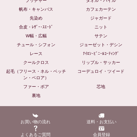
ブッチャー
タオル・パイル
帆布・キャンバス
カフェカーテン
先染め
ジャガード
合皮・ﾚｻﾞｰ･ｽｴｰﾄﾞ
ニット
W幅・広幅
サテン
チュール・シフォン
ジョーゼット・デシン
レース
ﾅｲﾛﾝ･ﾋﾞﾆｰﾙｺｰﾃｨﾝｸﾞ
クールクロス
リップル・サッカー
起毛（フリース・ネル・ベッチ
コーデュロイ・ツイード
ン・ベロア）
ファー・ボア
芯地
裏地
お買い物の流れ
送料・お支払い
よくあるご質問
会員登録