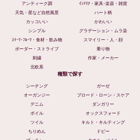
アンティーク調
ｲﾝﾃﾘｱ・家具･楽器・雑貨
天気・星など自然風景
ハート柄
カッコいい
かわいい
シンプル
グラデーション・ムラ染
ｽｲｰﾂ･ﾌﾙｰﾂ・食材・飲み物
スマイリー・人・顔
ボーダー・ストライプ
乗り物
刺繍
作家・メーカー
北欧系
種類で探す
シーチング
ガーゼ
オーガンジー
ブロード・ローン・スケア
デニム
ダンガリー
ボイル
オックスフォード
ツイル
キルト・キルティング
ちりめん
ドビー