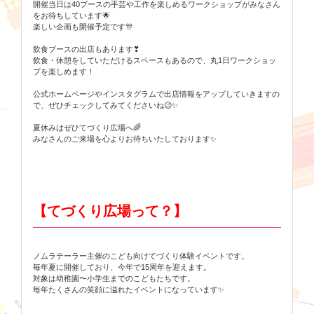
開催当日は40ブースの手芸や工作を楽しめるワークショップがみなさん
をお待ちしています🌟
楽しい企画も開催予定です🎊
飲食ブースの出店もあります❣
飲食・休憩をしていただけるスペースもあるので、丸1日ワークショッ
プを楽しめます！
公式ホームページやインスタグラムで出店情報をアップしていきますの
で、ぜひチェックしてみてくださいね😉✨
夏休みはぜひてづくり広場へ🌈
みなさんのご来場を心よりお待ちいたしております✨
【てづくり広場って？】
ノムラテーラー主催のこども向けてづくり体験イベントです。
毎年夏に開催しており、今年で15周年を迎えます。
対象は幼稚園〜小学生までのこどもたちです。
毎年たくさんの笑顔に溢れたイベントになっています✨