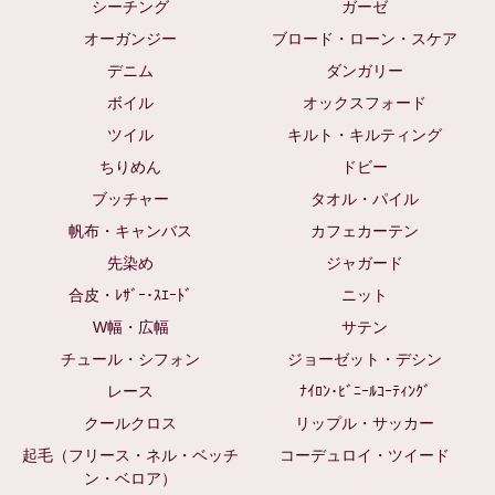
シーチング
ガーゼ
オーガンジー
ブロード・ローン・スケア
デニム
ダンガリー
ボイル
オックスフォード
ツイル
キルト・キルティング
ちりめん
ドビー
ブッチャー
タオル・パイル
帆布・キャンバス
カフェカーテン
先染め
ジャガード
合皮・ﾚｻﾞｰ･ｽｴｰﾄﾞ
ニット
W幅・広幅
サテン
チュール・シフォン
ジョーゼット・デシン
レース
ﾅｲﾛﾝ･ﾋﾞﾆｰﾙｺｰﾃｨﾝｸﾞ
クールクロス
リップル・サッカー
起毛（フリース・ネル・ベッチ
コーデュロイ・ツイード
ン・ベロア）