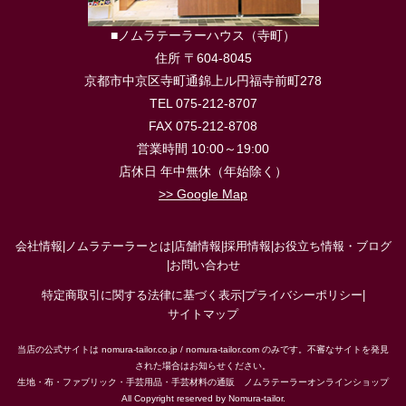
■ノムラテーラーハウス（寺町）
住所 〒604-8045
京都市中京区寺町通錦上ル円福寺前町278
TEL 075-212-8707
FAX 075-212-8708
営業時間 10:00～19:00
店休日 年中無休（年始除く）
>> Google Map
会社情報
|
ノムラテーラーとは
|
店舗情報
|
採用情報
|
お役立ち情報・ブログ
|
お問い合わせ
特定商取引に関する法律に基づく表示
|
プライバシーポリシー
|
サイトマップ
当店の公式サイトは nomura-tailor.co.jp / nomura-tailor.com のみです。不審なサイトを発見
された場合はお知らせください。
生地・布・ファブリック・手芸用品・手芸材料の通販 ノムラテーラーオンラインショップ
All Copyright reserved by Nomura-tailor.