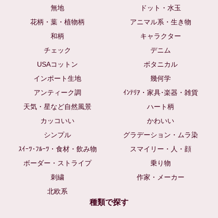
無地
ドット・水玉
花柄・葉・植物柄
アニマル系・生き物
和柄
キャラクター
チェック
デニム
USAコットン
ボタニカル
インポート生地
幾何学
アンティーク調
ｲﾝﾃﾘｱ・家具･楽器・雑貨
天気・星など自然風景
ハート柄
カッコいい
かわいい
シンプル
グラデーション・ムラ染
ｽｲｰﾂ･ﾌﾙｰﾂ・食材・飲み物
スマイリー・人・顔
ボーダー・ストライプ
乗り物
刺繍
作家・メーカー
北欧系
種類で探す