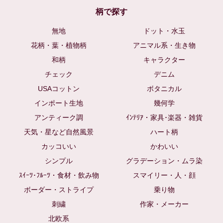
柄で探す
無地
ドット・水玉
花柄・葉・植物柄
アニマル系・生き物
和柄
キャラクター
チェック
デニム
USAコットン
ボタニカル
インポート生地
幾何学
アンティーク調
ｲﾝﾃﾘｱ・家具･楽器・雑貨
天気・星など自然風景
ハート柄
カッコいい
かわいい
シンプル
グラデーション・ムラ染
ｽｲｰﾂ･ﾌﾙｰﾂ・食材・飲み物
スマイリー・人・顔
ボーダー・ストライプ
乗り物
刺繍
作家・メーカー
北欧系