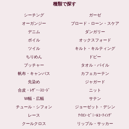
種類で探す
シーチング
ガーゼ
オーガンジー
ブロード・ローン・スケア
デニム
ダンガリー
ボイル
オックスフォード
ツイル
キルト・キルティング
ちりめん
ドビー
ブッチャー
タオル・パイル
帆布・キャンバス
カフェカーテン
先染め
ジャガード
合皮・ﾚｻﾞｰ･ｽｴｰﾄﾞ
ニット
W幅・広幅
サテン
チュール・シフォン
ジョーゼット・デシン
レース
ﾅｲﾛﾝ･ﾋﾞﾆｰﾙｺｰﾃｨﾝｸﾞ
クールクロス
リップル・サッカー