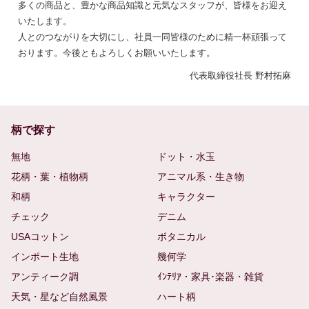
多くの商品と、豊かな商品知識と元気なスタッフが、皆様をお迎え
いたします。
人とのつながりを大切にし、社員一同皆様のために精一杯頑張って
おります。今後ともよろしくお願いいたします。
代表取締役社長 野村拓麻
柄で探す
無地
ドット・水玉
花柄・葉・植物柄
アニマル系・生き物
和柄
キャラクター
チェック
デニム
USAコットン
ボタニカル
インポート生地
幾何学
アンティーク調
ｲﾝﾃﾘｱ・家具･楽器・雑貨
天気・星など自然風景
ハート柄