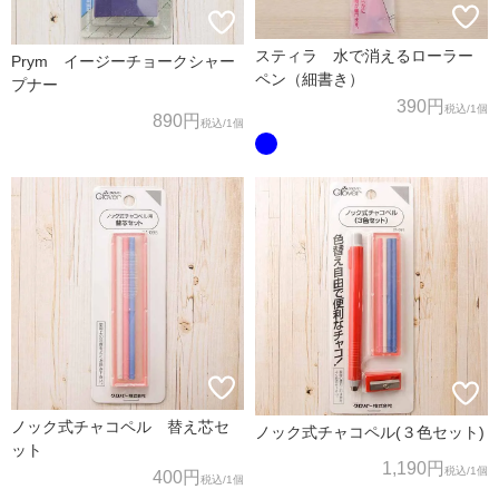
スティラ 水で消えるローラー
Prym イージーチョークシャー
ペン（細書き）
プナー
390円
税込
/1個
890円
税込
/1個
ノック式チャコペル 替え芯セ
ノック式チャコペル(３色セット)
ット
1,190円
税込
/1個
400円
税込
/1個