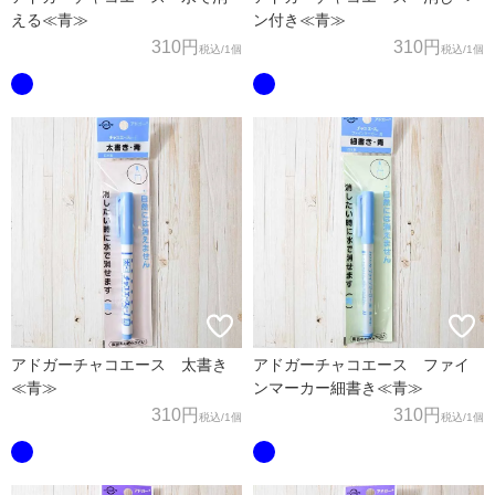
える≪青≫
ン付き≪青≫
310円
310円
税込
/1個
税込
/1個
アドガーチャコエース 太書き
アドガーチャコエース ファイ
≪青≫
ンマーカー細書き≪青≫
310円
310円
税込
/1個
税込
/1個