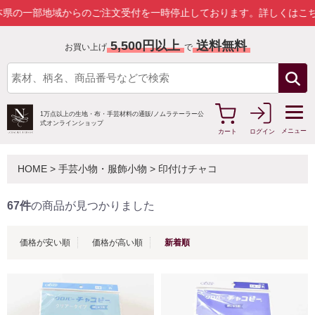
らのご注文受付を一時停止しております。
詳しくはこちら
5,500円以上
送料無料
お買い上げ
で
1万点以上の生地・布・手芸材料の通販/
ノムラテーラー公
式オンラインショップ
メニュー
カート
ログイン
HOME
>
手芸小物・服飾小物
>
印付けチャコ
67件
の商品が見つかりました
価格が安い順
価格が高い順
新着順