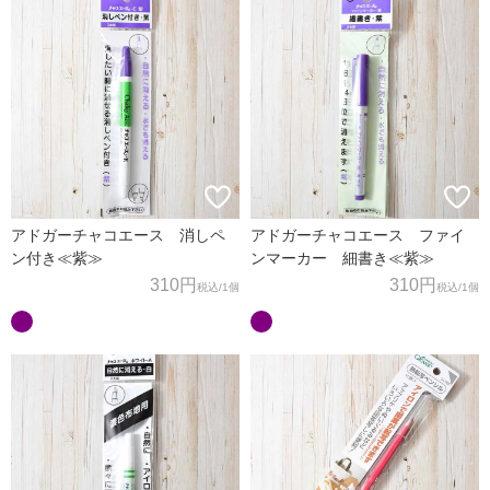
アドガーチャコエース 消しペ
アドガーチャコエース ファイ
ン付き≪紫≫
ンマーカー 細書き≪紫≫
310円
310円
税込
/1個
税込
/1個