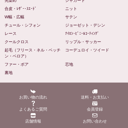
先染め
ジャガード
合皮・ﾚｻﾞｰ･ｽｴｰﾄﾞ
ニット
W幅・広幅
サテン
チュール・シフォン
ジョーゼット・デシン
レース
ﾅｲﾛﾝ･ﾋﾞﾆｰﾙｺｰﾃｨﾝｸﾞ
クールクロス
リップル・サッカー
起毛（フリース・ネル・ベッチ
コーデュロイ・ツイード
ン・ベロア）
ファー・ボア
芯地
裏地
お買い物の流れ
送料・お支払い
よくあるご質問
会員登録
店舗情報
お問い合わせ