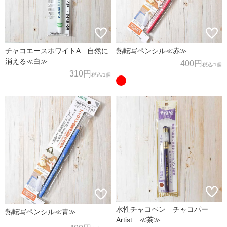
チャコエースホワイトA 自然に
熱転写ペンシル≪赤≫
消える≪白≫
400円
税込
/1個
310円
税込
/1個
水性チャコペン チャコパー
熱転写ペンシル≪青≫
Artist ≪茶≫