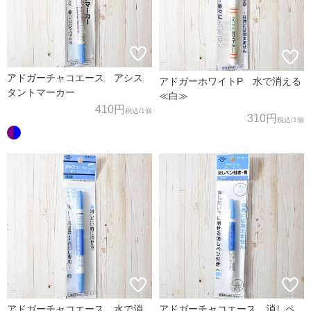
アドガーチャコエース アシス
アドガーホワイトP 水で消える
タントマーカー
≪白≫
410円
税込
/1個
310円
税込
/1個
アドガーチャコエース 水で消
アドガーチャコエース 消しペ